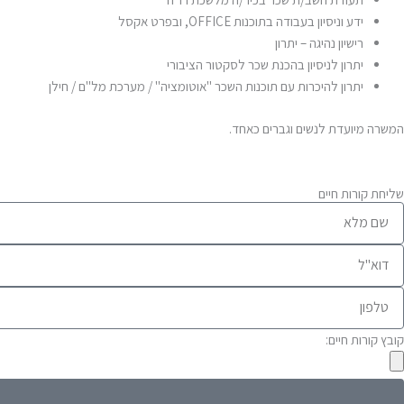
ידע וניסיון בעבודה בתוכנות OFFICE, ובפרט אקסל
רישיון נהיגה – יתרון
יתרון לניסיון בהכנת שכר לסקטור הציבורי
יתרון להיכרות עם תוכנות השכר "אוטומציה" / מערכת מל"ם / חילן
המשרה מיועדת לנשים וגברים כאחד.
שליחת קורות חיים
ם
לא
וא"ל
לפון
קובץ קורות חיים:
ובץ
ו"ח