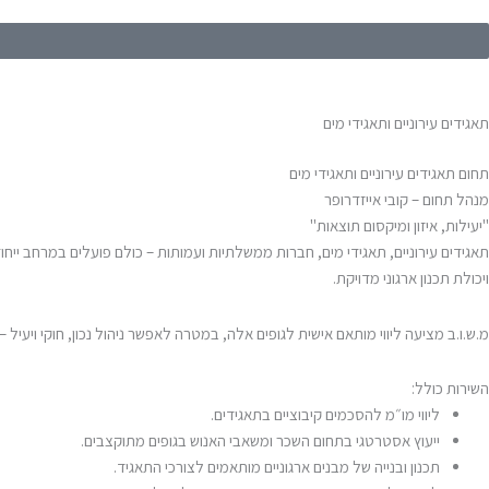
תאגידים עירוניים ותאגידי מים
תחום תאגידים עירוניים ותאגידי מים
מנהל תחום – קובי אייזדרופר
"יעילות, איזון ומיקסום תוצאות"
תאגידים עירוניים, תאגידי מים, חברות ממשלתיות ועמותות – כולם פועלים במרחב ייחוד
ויכולת תכנון ארגוני מדויקת.
מ.ש.ו.ב מציעה ליווי מותאם אישית לגופים אלה, במטרה לאפשר ניהול נכון, חוקי ויעיל – 
השירות כולל:
ליווי מו״מ להסכמים קיבוציים בתאגידים.
ייעוץ אסטרטגי בתחום השכר ומשאבי האנוש בגופים מתוקצבים.
תכנון ובנייה של מבנים ארגוניים מותאמים לצורכי התאגיד.